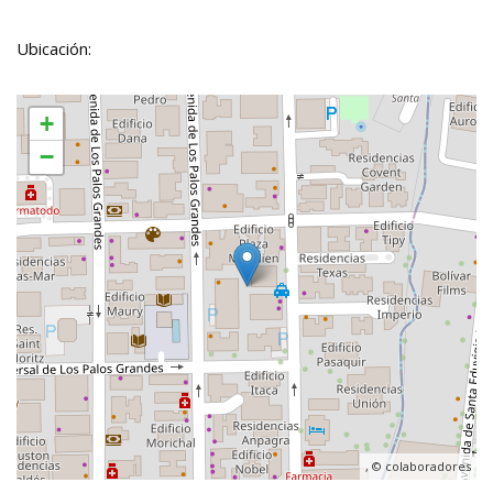
Ubicación:
+
−
, ©
colaboradores