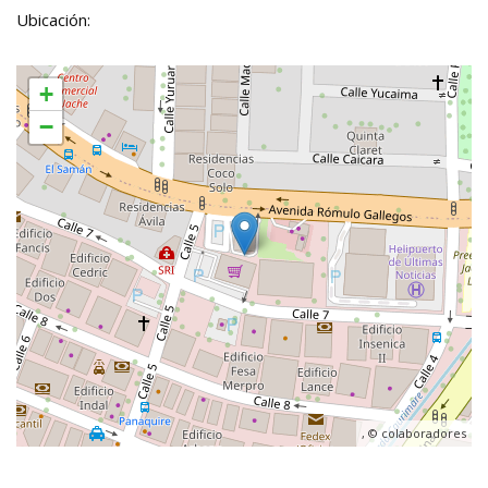
Ubicación:
+
−
, ©
colaboradores