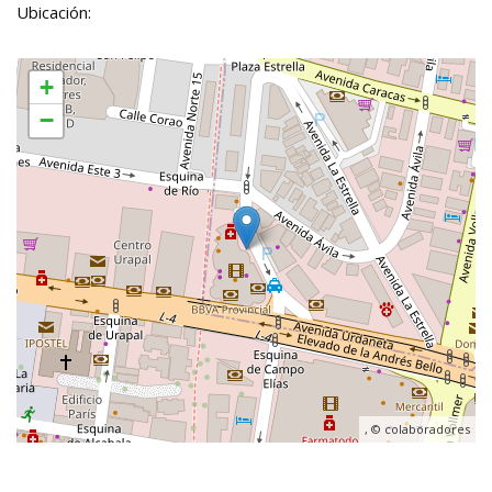
Ubicación:
+
−
, ©
colaboradores