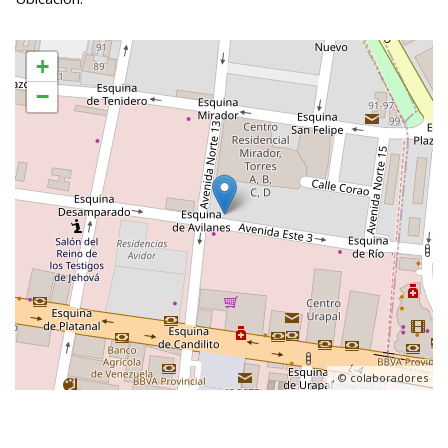
+
−
, ©
colaboradores