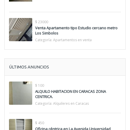
$ 23000
Venta Apartamento tipo Estudio cercano metro
Los Simbolos
Categoría:
Apartamentos en venta
ÚLTIMOS ANUNCIOS
$ 100
ALQUILO HABITACION EN CARACAS ZONA
CENTRICA.
Categoría:
Alquileres en Caracas
$ 450
Oficina céntrica en La Avenida Universidad