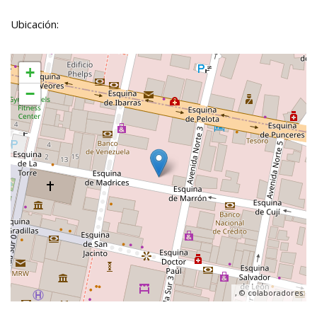
Ubicación:
+
−
, ©
colaboradores