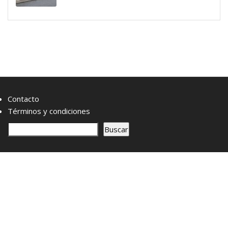
Contacto
Términos y condiciones
B
Buscar
u
s
c
a
r