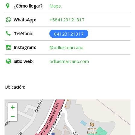
¿Cómo llegar?:
Maps.
WhatsApp:
+584123121317
Teléfono:
04123121317
Instagram:
@odluismarcano
Sitio web:
odluismarcano.com
Ubicación:
+
−