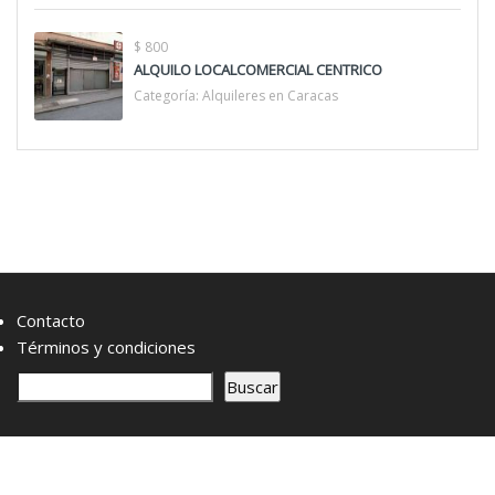
$ 800
ALQUILO LOCALCOMERCIAL CENTRICO
Categoría:
Alquileres en Caracas
Contacto
Términos y condiciones
B
Buscar
u
s
c
a