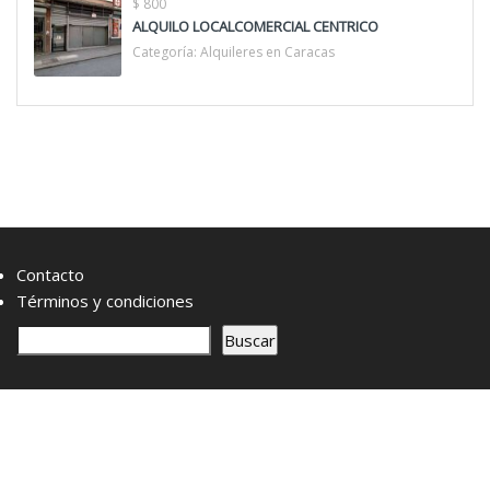
$ 800
ALQUILO LOCALCOMERCIAL CENTRICO
Categoría:
Alquileres en Caracas
Contacto
Términos y condiciones
B
Buscar
u
s
c
a
r