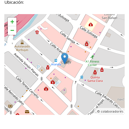
Ubicación:
+
−
, ©
colaboradores