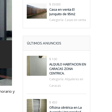
$ 35000
Casa en venta El
Junquito de 95m2
Categoría:
Casas en venta
ÚLTIMOS ANUNCIOS
$ 100
ALQUILO HABITACION EN
CARACAS ZONA
CENTRICA.
Categoría:
Alquileres en
Caracas
horario y
$ 450
Oficina céntrica en La