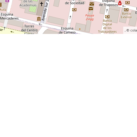
, ©
col