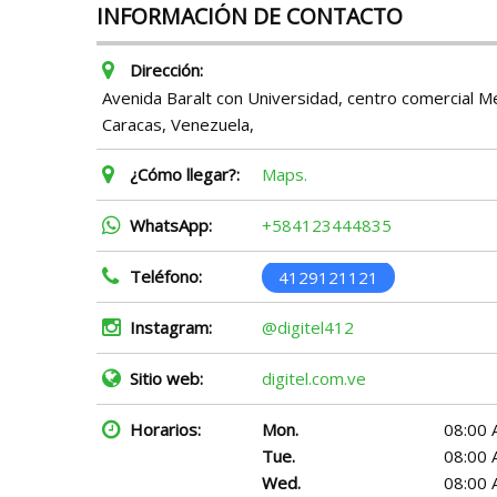
INFORMACIÓN DE CONTACTO
Dirección:
Avenida Baralt con Universidad, centro comercial Met
Caracas, Venezuela,
¿Cómo llegar?:
Maps.
WhatsApp:
+584123444835
Teléfono:
4129121121
Instagram:
@digitel412
Sitio web:
digitel.com.ve
Horarios:
Mon.
08:00 
Tue.
08:00 
Wed.
08:00 