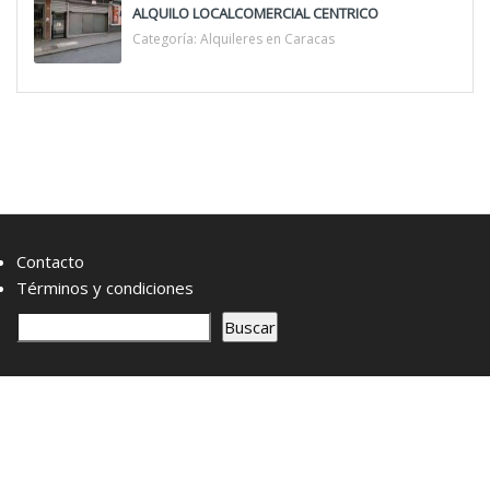
ALQUILO LOCALCOMERCIAL CENTRICO
Categoría:
Alquileres en Caracas
Contacto
Términos y condiciones
B
Buscar
u
s
c
a
r