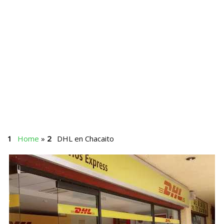
Home
»
DHL en Chacaito