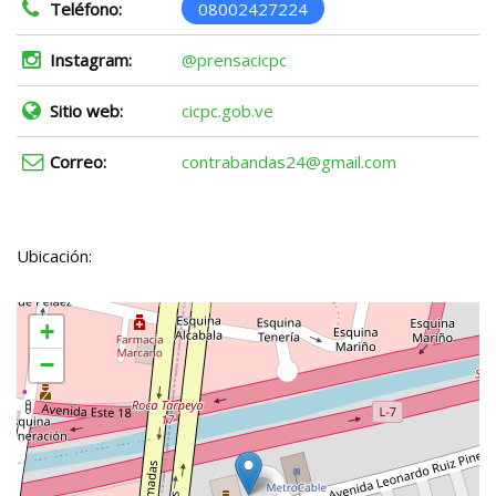
Teléfono:
08002427224
Instagram:
@prensacicpc
Sitio web:
cicpc.gob.ve
Correo:
contrabandas24@gmail.com
Ubicación:
+
−