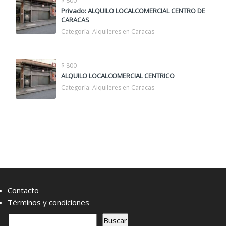
$ 800
Privado: ALQUILO LOCALCOMERCIAL CENTRO DE
CARACAS
Categoría:
Alquileres en Caracas
$ 800
ALQUILO LOCALCOMERCIAL CENTRICO
Categoría:
Alquileres en Caracas
Contacto
Términos y condiciones
B
Buscar