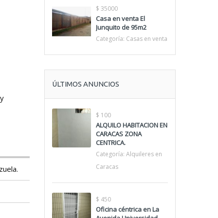
$ 35000
Casa en venta El
Junquito de 95m2
Categoría:
Casas en venta
ÚLTIMOS ANUNCIOS
 y
$ 100
ALQUILO HABITACION EN
CARACAS ZONA
CENTRICA.
Categoría:
Alquileres en
Caracas
zuela.
$ 450
Oficina céntrica en La