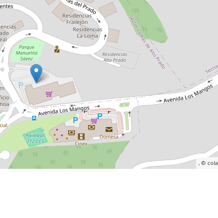
, ©
col