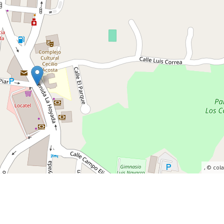
, ©
col