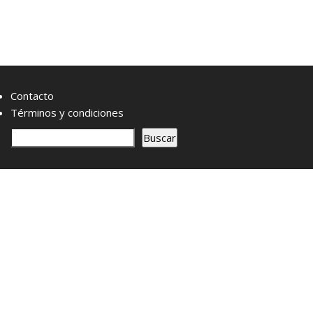
Contacto
Términos y condiciones
B
Buscar
u
s
c
a
r