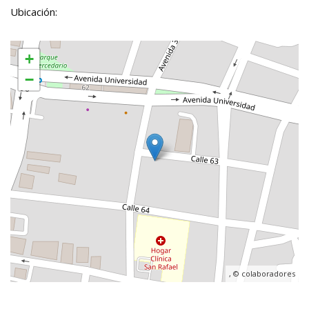
Ubicación:
+
−
, ©
colaboradores