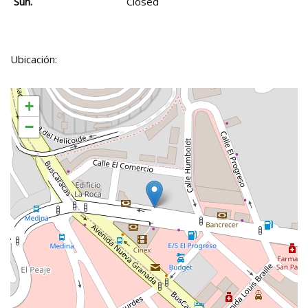
Sun.
Closed
Ubicación:
+
−