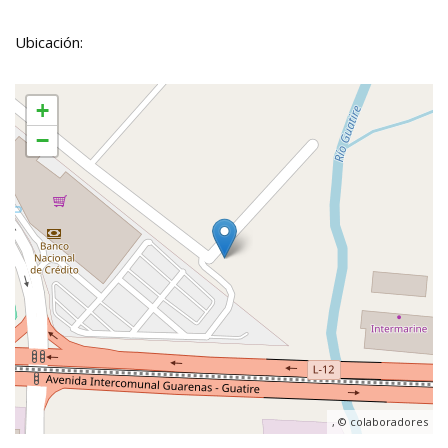
Ubicación:
+
−
, ©
colaboradores