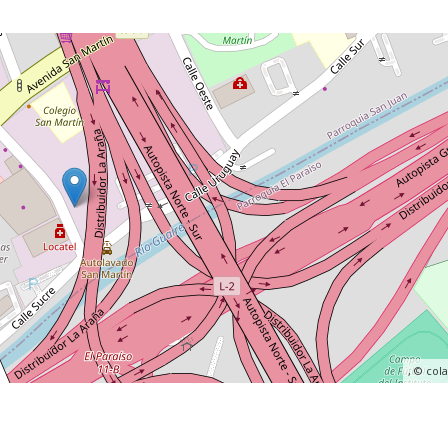
, ©
col