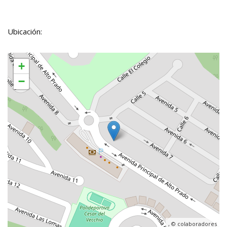
Ubicación:
+
−
, ©
colaboradores