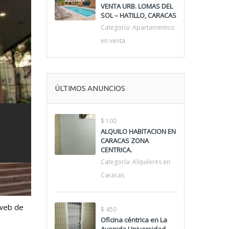
VENTA URB. LOMAS DEL
SOL – HATILLO, CARACAS
Categoría:
Apartamentos
en venta
ÚLTIMOS ANUNCIOS
$ 100
ALQUILO HABITACION EN
CARACAS ZONA
CENTRICA.
Categoría:
Alquileres en
Caracas
 web de
$ 450
Oficina céntrica en La