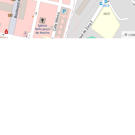
, ©
col