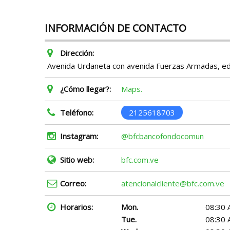
INFORMACIÓN DE CONTACTO
Dirección:
Avenida Urdaneta con avenida Fuerzas Armadas, edif
¿Cómo llegar?:
Maps.
Teléfono:
2125618703
Instagram:
@bfcbancofondocomun
Sitio web:
bfc.com.ve
Correo:
atencionalcliente@bfc.com.ve
Horarios:
Mon.
08:30 
Tue.
08:30 