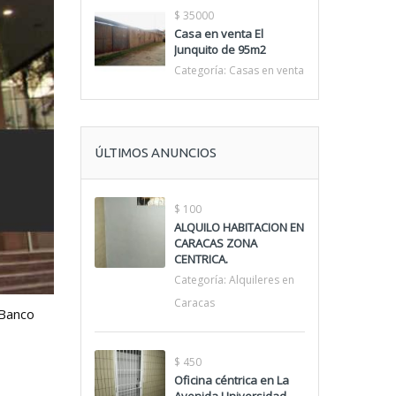
$ 35000
Casa en venta El
Junquito de 95m2
Categoría:
Casas en venta
ÚLTIMOS ANUNCIOS
$ 100
ALQUILO HABITACION EN
CARACAS ZONA
CENTRICA.
Categoría:
Alquileres en
Caracas
 Banco
$ 450
Oficina céntrica en La