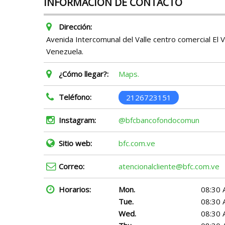
INFORMACIÓN DE CONTACTO
Dirección:
Avenida Intercomunal del Valle centro comercial El Va
Venezuela.
¿Cómo llegar?:
Maps.
Teléfono:
2126723151
Instagram:
@bfcbancofondocomun
Sitio web:
bfc.com.ve
Correo:
atencionalcliente@bfc.com.ve
Horarios:
Mon.
08:30 
Tue.
08:30 
Wed.
08:30 