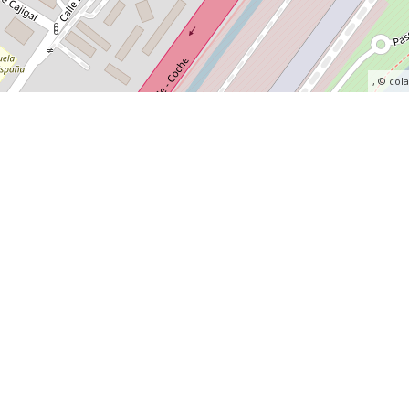
, ©
col