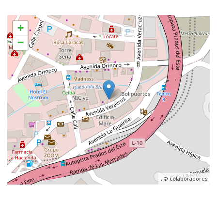
+
−
, ©
colaboradores