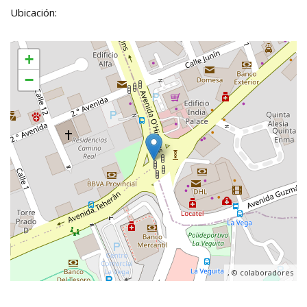
Ubicación:
+
−
, ©
colaboradores