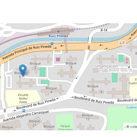
, ©
col