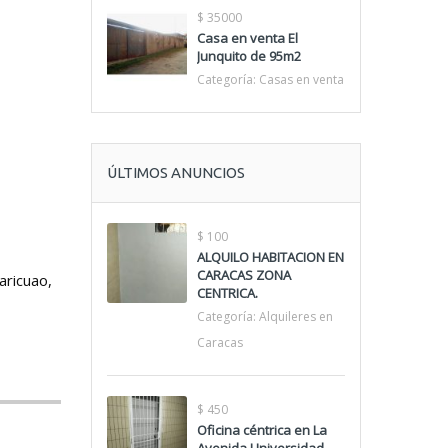
$ 35000
Casa en venta El
Junquito de 95m2
Categoría:
Casas en venta
ÚLTIMOS ANUNCIOS
$ 100
ALQUILO HABITACION EN
CARACAS ZONA
aricuao,
CENTRICA.
Categoría:
Alquileres en
Caracas
$ 450
Oficina céntrica en La