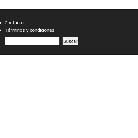
Contacto
Términos y condiciones
B
Buscar
u
s
c
a
r