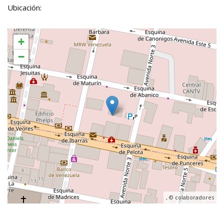
Ubicación:
+
−
, ©
colaboradores