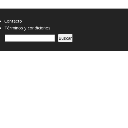
Contacto
Términos y condiciones
B
Buscar
u
s
c
a
r