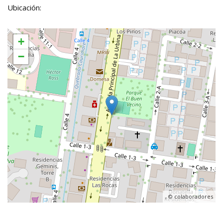
Ubicación:
+
−
, ©
colaboradores