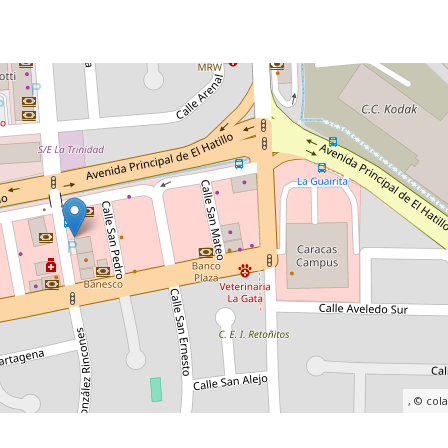
, ©
col