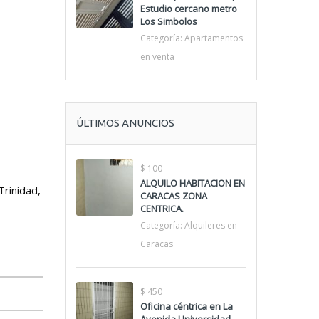
Estudio cercano metro
Los Simbolos
Categoría:
Apartamentos
en venta
ÚLTIMOS ANUNCIOS
$ 100
ALQUILO HABITACION EN
Trinidad,
CARACAS ZONA
CENTRICA.
Categoría:
Alquileres en
Caracas
$ 450
Oficina céntrica en La