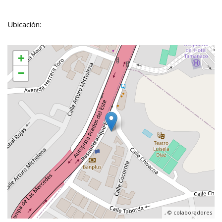
Ubicación:
+
−
, ©
colaboradores