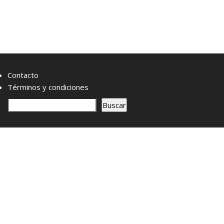
Contacto
Términos y condiciones
B
Buscar
u
s
c
a
r