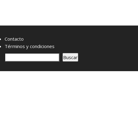
Contacto
Términos y condiciones
B
Buscar
u
s
c
a
r