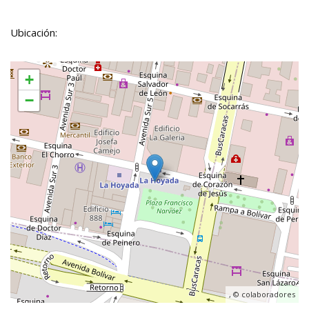
Ubicación:
+
−
, ©
colaboradores