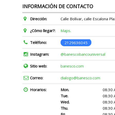
INFORMACIÓN DE CONTACTO
Dirección:
Calle Bolívar, calle Escalona Pla
¿Cómo llegar?:
Maps.
Teléfono:
2129636045
Instagram:
@banescobancouniversal
Sitio web:
banesco.com
Correo:
dialogo@banesco.com
Horarios:
Mon.
08:30 
Tue.
08:30 
Wed.
08:30 
Thu.
08:30 
Fri.
08:30 