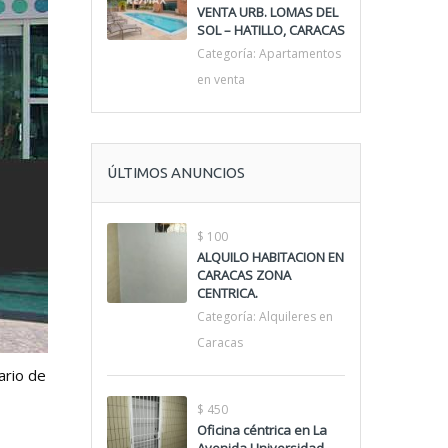
VENTA URB. LOMAS DEL
SOL – HATILLO, CARACAS
Categoría:
Apartamentos
en venta
ÚLTIMOS ANUNCIOS
$ 100
ALQUILO HABITACION EN
CARACAS ZONA
CENTRICA.
Categoría:
Alquileres en
Caracas
ario de
$ 450
Oficina céntrica en La