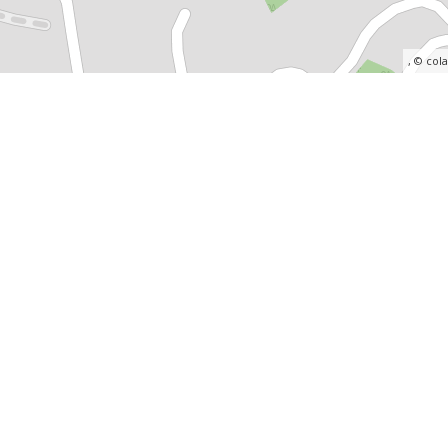
, ©
col