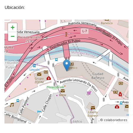
Ubicación:
+
−
, ©
colaboradores