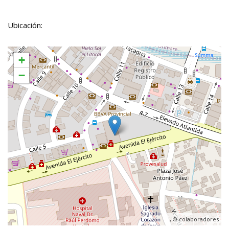
Ubicación:
+
−
, ©
colaboradores