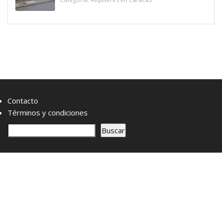
Contacto
Términos y condiciones
B
Buscar
u
s
c
a
r