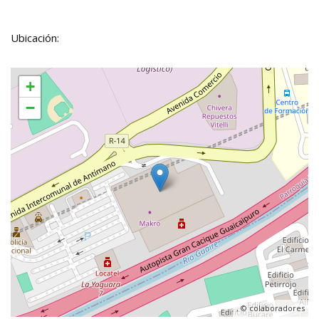
Ubicación:
+
−
, ©
colaboradores