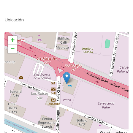
Ubicación:
+
−
, ©
colaboradores