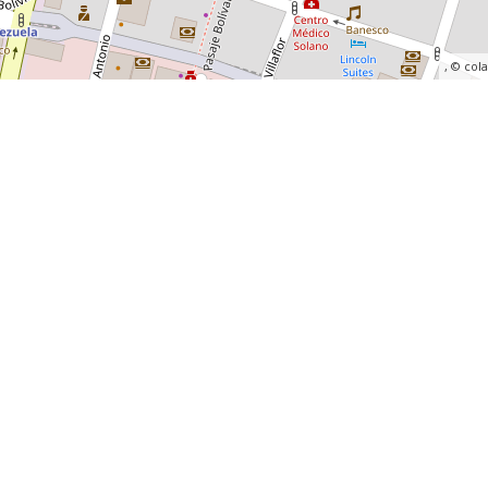
, ©
col