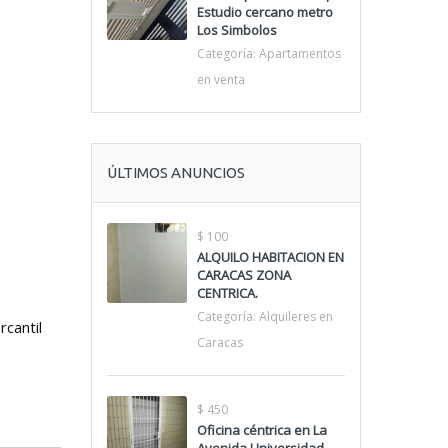
Estudio cercano metro
Los Simbolos
Categoría:
Apartamentos
en venta
ÚLTIMOS ANUNCIOS
$ 100
ALQUILO HABITACION EN
CARACAS ZONA
CENTRICA.
Categoría:
Alquileres en
rcantil
Caracas
$ 450
Oficina céntrica en La