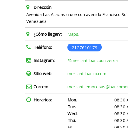
Dirección:
Avenida Las Acacias cruce con avenida Francisco Sol
Venezuela.
¿Cómo llegar?:
Maps.
Teléfono:
2127610179
Instagram:
@mercantilbancouniversal
Sitio web:
mercantilbanco.com
Correo:
mercantilempresas@bancomer
Horarios:
Mon.
08:30 
Tue.
08:30 
Wed.
08:30 
Thu.
08:30 
Fri.
08:30 