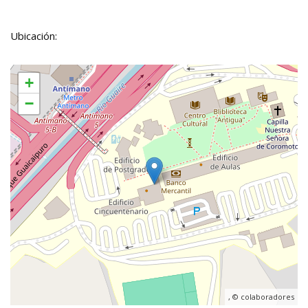
Ubicación:
+
−
, ©
colaboradores