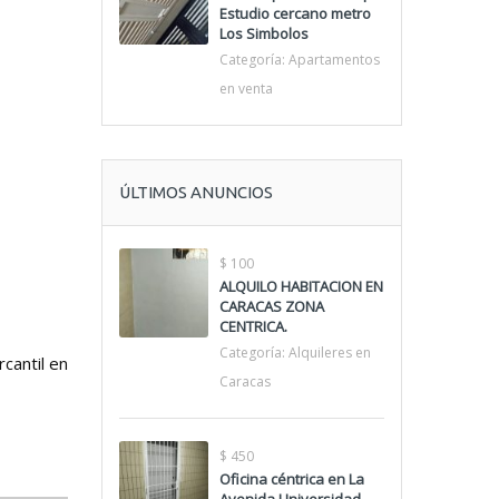
Estudio cercano metro
Los Simbolos
Categoría:
Apartamentos
en venta
ÚLTIMOS ANUNCIOS
$ 100
ALQUILO HABITACION EN
CARACAS ZONA
CENTRICA.
Categoría:
Alquileres en
cantil en
Caracas
$ 450
Oficina céntrica en La