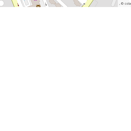
, ©
col