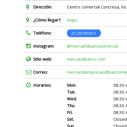
Dirección:
Centro comercial Concresa, loc
¿Cómo llegar?:
Maps.
Teléfono:
2129795911
Instagram:
@mercantilbancouniversal
Sitio web:
mercantilbanco.com
Correo:
mercantilempresas@bancomer
Horarios:
Mon.
08:30 
Tue.
08:30 
Wed.
08:30 
Thu.
08:30 
Fri.
08:30 
Sat.
Closed
Sun.
Closed