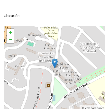
Ubicación:
+
−
, ©
colaboradores