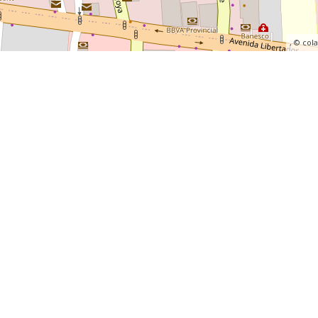
, ©
col