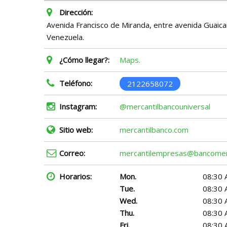
Dirección:
Avenida Francisco de Miranda, entre avenida Guaicaip
Venezuela.
¿Cómo llegar?:
Maps.
Teléfono:
2122658072
Instagram:
@mercantilbancouniversal
Sitio web:
mercantilbanco.com
Correo:
mercantilempresas@bancomer
Horarios:
Mon.
08:30 
Tue.
08:30 
Wed.
08:30 
Thu.
08:30 
Fri.
08:30 