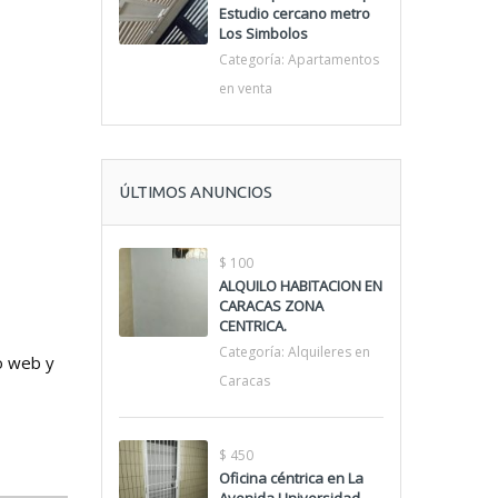
Estudio cercano metro
Los Simbolos
Categoría:
Apartamentos
en venta
ÚLTIMOS ANUNCIOS
$ 100
ALQUILO HABITACION EN
CARACAS ZONA
CENTRICA.
Categoría:
Alquileres en
io web y
Caracas
$ 450
Oficina céntrica en La