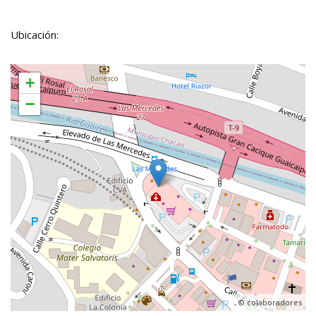
Ubicación:
+
−
, ©
colaboradores