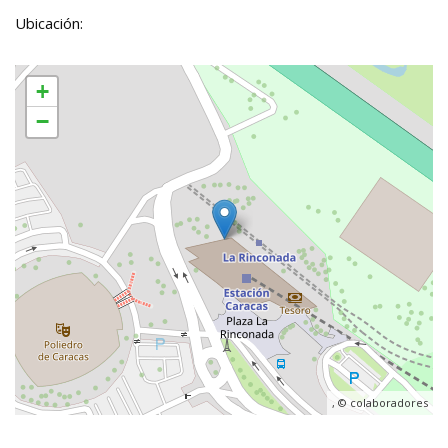
Ubicación:
+
−
, ©
colaboradores