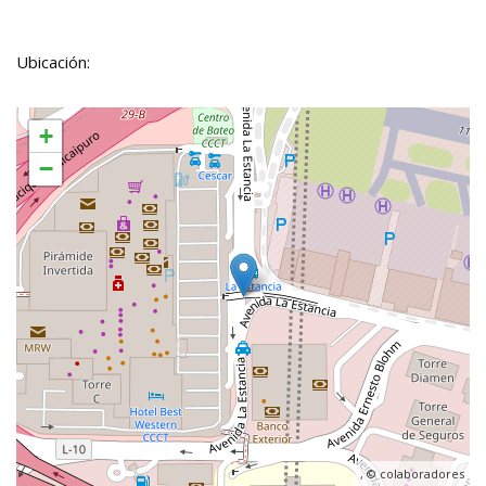
Ubicación:
+
−
, ©
colaboradores