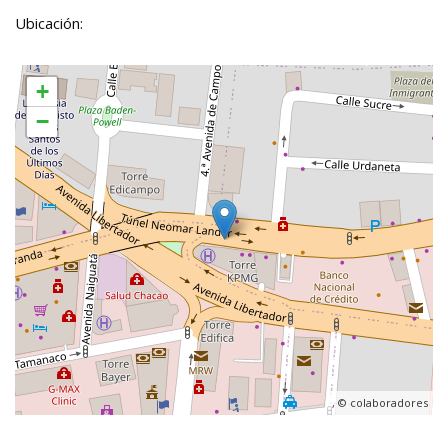
Ubicación:
+
−
, ©
colaboradores