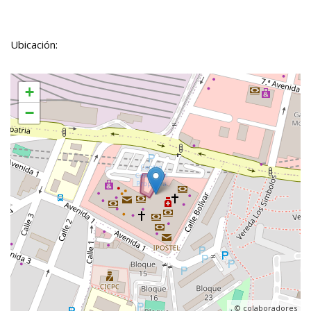
Ubicación:
+
−
, ©
colaboradores