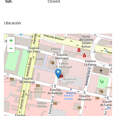
Sun.
Closed
Ubicación:
+
−